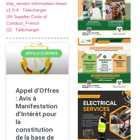
tmp_vendor-information-sheet-
v1.0-fr
Télécharger
UN Supplier Code of
Conduct_French
(2)
Télécharger
APPELS D'OFFRES
Appel d’Offres
: Avis à
Manifestation
d’Intérêt pour
la
constitution
de la base de