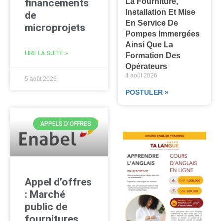
La Fourniture,
financements
Installation Et Mise
de
En Service De
microprojets
Pompes Immergées
Ainsi Que La
LIRE LA SUITE »
Formation Des
Opérateurs
4 août 2026
5 août 2026
POSTULER »
APPELS D'OFFRES
Appel d’offres
: Marché
public de
fournitures