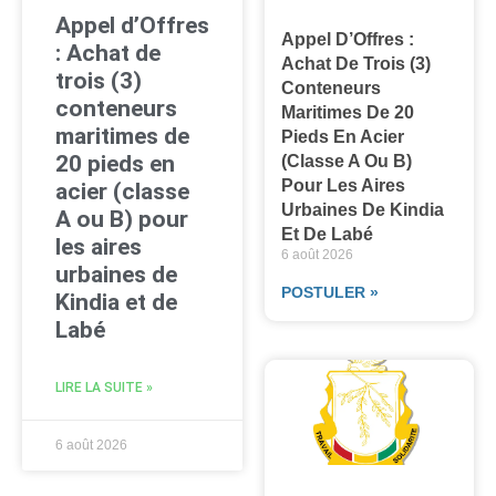
Appel d’Offres
Appel D’Offres :
: Achat de
Achat De Trois (3)
trois (3)
Conteneurs
conteneurs
Maritimes De 20
maritimes de
Pieds En Acier
20 pieds en
(classe A Ou B)
Pour Les Aires
acier (classe
Urbaines De Kindia
A ou B) pour
Et De Labé
les aires
6 août 2026
urbaines de
POSTULER »
Kindia et de
Labé
LIRE LA SUITE »
6 août 2026