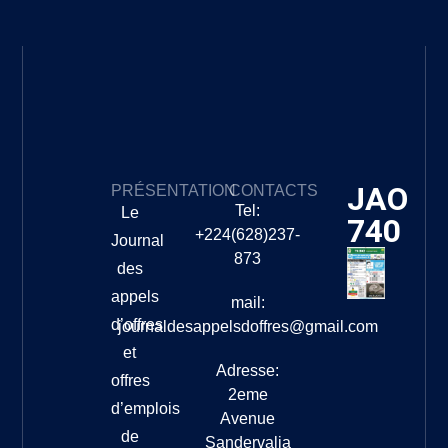
JAO
PRÉSENTATION
CONTACTS
Tel:
Le
740
+224(628)237-
Journal
873
des
appels
mail:
d’offres
journaldesappelsdoffres@gmail.com
et
Adresse:
offres
2eme
d’emplois
Avenue
de
Sandervalia