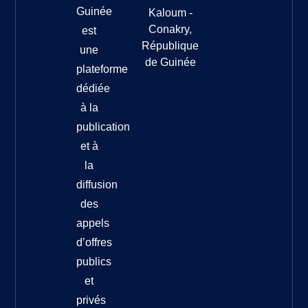
Guinée
Kaloum -
Conakry,
est
République
une
de Guinée
plateforme
dédiée
à la
publication
et à
la
diffusion
des
appels
d’offres
publics
et
privés