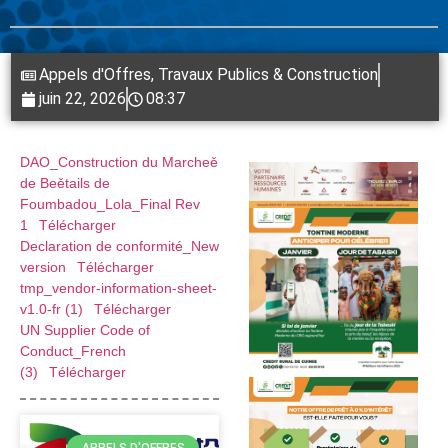
Appels d'Offres
,
Travaux Publics & Construction
juin 22, 2026
08:37
DAO_Construction du Marcheě
de Beětails de
Foumbadou_Lola_Final Rev
1
Télécharger
Declaration de conformité_New
version
Télécharger
tmp_vendor-information-sheet-
v1.0-fr (1)
Télécharger
UN Supplier Code of
Conduct_French
(3)
Télécharger