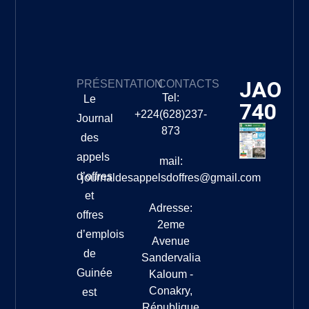
JAO
PRÉSENTATION
CONTACTS
Tel:
Le
740
+224(628)237-
Journal
873
des
appels
mail:
d’offres
journaldesappelsdoffres@gmail.com
et
Adresse:
offres
2eme
d’emplois
Avenue
de
Sandervalia
Guinée
Kaloum -
Conakry,
est
République