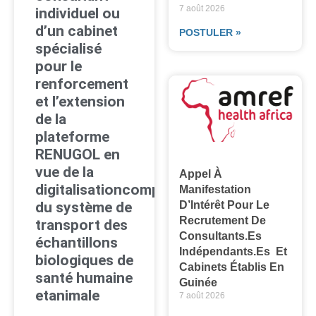
7 août 2026
individuel ou
d’un cabinet
POSTULER »
spécialisé
pour le
renforcement
et l’extension
de la
plateforme
RENUGOL en
vue de la
Appel À
digitalisationcomplète
Manifestation
D’Intérêt Pour Le
du système de
Recrutement De
transport des
Consultants.es
échantillons
Indépendants.es Et
biologiques de
Cabinets Établis En
santé humaine
Guinée
etanimale
7 août 2026