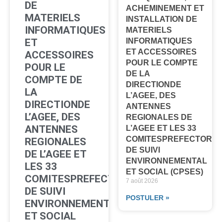
DE
ACHEMINEMENT ET
MATERIELS
INSTALLATION DE
INFORMATIQUES
MATERIELS
INFORMATIQUES
ET
ET ACCESSOIRES
ACCESSOIRES
POUR LE COMPTE
POUR LE
DE LA
COMPTE DE
DIRECTIONDE
LA
L’AGEE, DES
DIRECTIONDE
ANTENNES
L’AGEE, DES
REGIONALES DE
ANTENNES
L’AGEE ET LES 33
COMITESPREFECTORA
REGIONALES
DE SUIVI
DE L’AGEE ET
ENVIRONNEMENTAL
LES 33
ET SOCIAL (CPSES)
COMITESPREFECTORAUX
7 août 2026
DE SUIVI
POSTULER »
ENVIRONNEMENTAL
ET SOCIAL