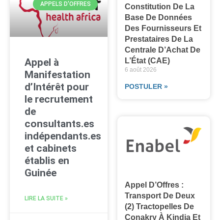
APPELS D'OFFRES
Constitution De La
Base De Données
Des Fournisseurs Et
Prestataires De La
Centrale D’Achat De
Appel à
L’État (CAE)
6 août 2026
Manifestation
d’Intérêt pour
POSTULER »
le recrutement
de
consultants.es
indépendants.es
et cabinets
établis en
Guinée
Appel D’Offres :
Transport De Deux
LIRE LA SUITE »
(2) Tractopelles De
Conakry À Kindia Et