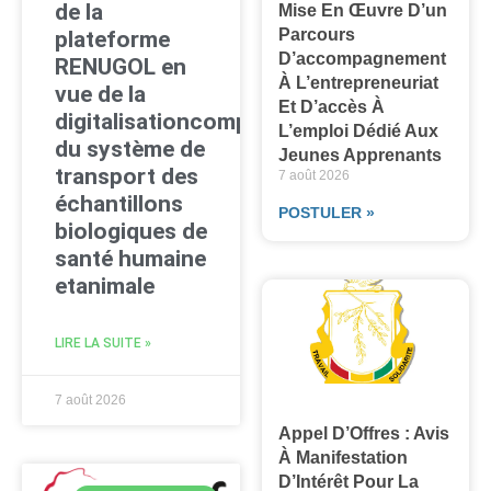
de la
Mise En Œuvre D’un
Parcours
plateforme
D’accompagnement
RENUGOL en
À L’entrepreneuriat
vue de la
Et D’accès À
digitalisationcomplète
L’emploi Dédié Aux
du système de
Jeunes Apprenants
transport des
7 août 2026
échantillons
POSTULER »
biologiques de
santé humaine
etanimale
LIRE LA SUITE »
7 août 2026
Appel D’Offres : Avis
À Manifestation
D’Intérêt Pour La