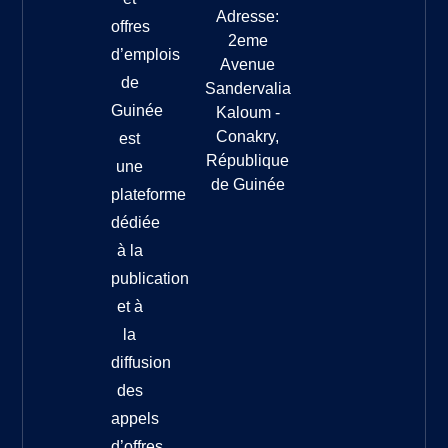
Adresse:
offres
2eme
d’emplois
Avenue
de
Sandervalia
Guinée
Kaloum -
Conakry,
est
République
une
de Guinée
plateforme
dédiée
à la
publication
et à
la
diffusion
des
appels
d’offres