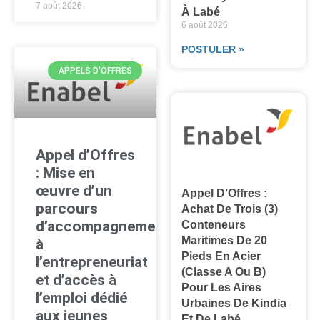
7 août 2026
À Labé
6 août 2026
POSTULER »
APPELS D'OFFRES
Appel d’Offres
: Mise en
œuvre d’un
Appel D’Offres :
parcours
Achat De Trois (3)
d’accompagnement
Conteneurs
Maritimes De 20
à
Pieds En Acier
l’entrepreneuriat
(classe A Ou B)
et d’accès à
Pour Les Aires
l’emploi dédié
Urbaines De Kindia
aux jeunes
Et De Labé