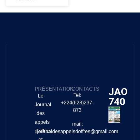
JAO
PRÉSENTATION
CONTACTS
Tel:
Le
740
+224(628)237-
Journal
873
des
appels
mail:
d’offres
journaldesappelsdoffres@gmail.com
et