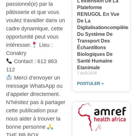
L’extension De La
passionné(e) par la
Plateforme
pâtisserie et que vous
RENUGOL En Vue
voulez travailler dans un
De La
Digitalisationcomplète
cadre dynamique, cette
Du Système De
opportunité peut vous
Transport Des
intéresser.
Lieu :
Échantillons
Conakry
Biologiques De
Contact : 612 863
Santé Humaine
Etanimale
112
7 août 2026
Merci d’envoyer un
POSTULER »
message WhatsApp ou
d’appeler directement.
N’hésitez pas à partager
cette publication pour
nous aider à trouver la
bonne personne
THE BB BOX.