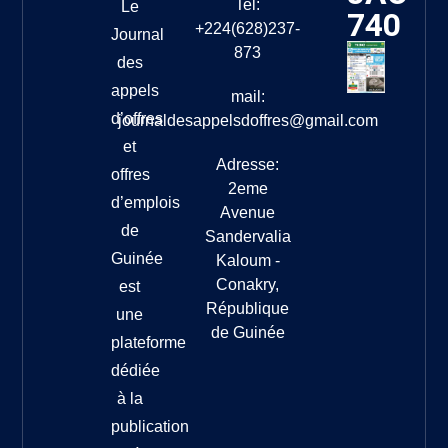
Tel:
Le
740
+224(628)237-
Journal
873
des
appels
mail:
d’offres
journaldesappelsdoffres@gmail.com
et
Adresse:
offres
2eme
d’emplois
Avenue
de
Sandervalia
Guinée
Kaloum -
Conakry,
est
République
une
de Guinée
plateforme
dédiée
à la
publication