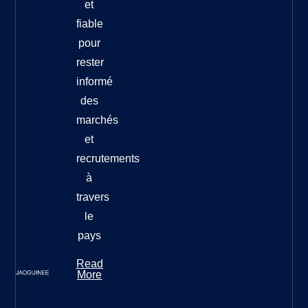
et
fiable
pour
rester
informé
des
marchés
et
recrutements
à
travers
le
pays
Read
More