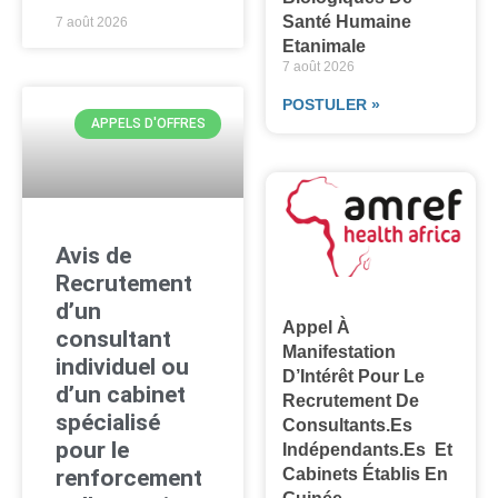
Santé Humaine
7 août 2026
Etanimale
7 août 2026
POSTULER »
APPELS D'OFFRES
Avis de
Recrutement
d’un
Appel À
consultant
Manifestation
individuel ou
D’Intérêt Pour Le
d’un cabinet
Recrutement De
spécialisé
Consultants.es
pour le
Indépendants.es Et
renforcement
Cabinets Établis En