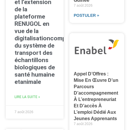
Guinée
et l’extension
7 août 2026
de la
plateforme
POSTULER »
RENUGOL en
vue de la
digitalisationcomplète
du système de
transport des
échantillons
biologiques de
santé humaine
Appel D’Offres :
Mise En Œuvre D’un
etanimale
Parcours
D’accompagnement
LIRE LA SUITE »
À L’entrepreneuriat
Et D’accès À
L’emploi Dédié Aux
7 août 2026
Jeunes Apprenants
7 août 2026