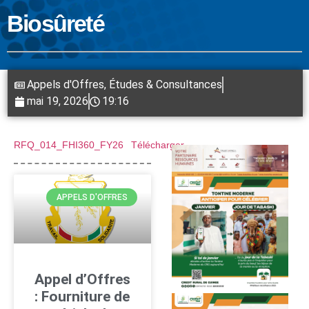
Biosûreté
Appels d'Offres
,
Études & Consultances
mai 19, 2026
19:16
RFQ_014_FHI360_FY26
Télécharger
APPELS D'OFFRES
Appel d’Offres
: Fourniture de