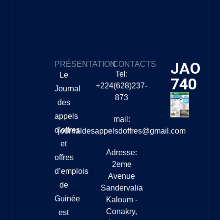
JAO
PRÉSENTATION
CONTACTS
Tel:
Le
740
+224(628)237-
Journal
873
des
appels
mail:
d’offres
journaldesappelsdoffres@gmail.com
et
Adresse:
offres
2eme
d’emplois
Avenue
de
Sandervalia
Guinée
Kaloum -
Conakry,
est