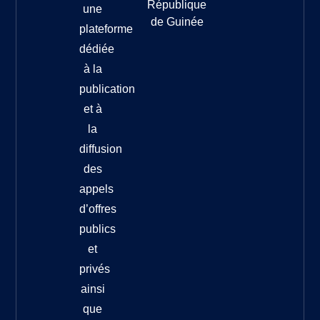
République
une
de Guinée
plateforme
dédiée
à la
publication
et à
la
diffusion
des
appels
d’offres
publics
et
privés
ainsi
que