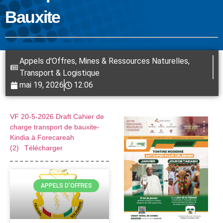
Bauxite
Appels d'Offres
,
Mines & Ressources Naturelles
,
Transport & Logistique
mai 19, 2026
12:06
VF 20-5-2026 Draft Cahier de
charge transport de bauxite-
Kindia à Forecareah
(2)
Télécharger
APPELS D'OFFRES