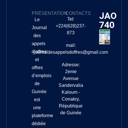
JAO
PRÉSENTATION
CONTACTS
Tel:
Le
740
+224(628)237-
Journal
873
des
appels
mail:
d’offres
journaldesappelsdoffres@gmail.com
et
Adresse:
offres
2eme
d’emplois
Avenue
de
Sandervalia
Guinée
Kaloum -
Conakry,
est
République
une
de Guinée
plateforme
dédiée