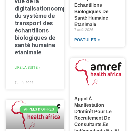
vue de la
Échantillons
digitalisationcomplète
Biologiques De
du système de
Santé Humaine
transport des
Etanimale
échantillons
7 août 2026
biologiques de
POSTULER »
santé humaine
etanimale
LIRE LA SUITE »
7 août 2026
Appel À
Manifestation
APPELS D'OFFRES
D’Intérêt Pour Le
Recrutement De
Consultants.es
Indépendants.es Et