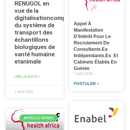
RENUGOL en
vue de la
digitalisationcomplète
Appel À
du système de
Manifestation
transport des
D’Intérêt Pour Le
échantillons
Recrutement De
biologiques de
Consultants.es
santé humaine
Indépendants.es Et
etanimale
Cabinets Établis En
Guinée
7 août 2026
LIRE LA SUITE »
POSTULER »
7 août 2026
APPELS D'OFFRES