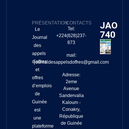
JAO
PRÉSENTATION
CONTACTS
Tel:
Le
740
+224(628)237-
Journal
873
des
appels
mail:
d’offres
journaldesappelsdoffres@gmail.com
et
Adresse:
offres
2eme
d’emplois
Avenue
de
Sandervalia
Guinée
Kaloum -
Conakry,
est
République
une
de Guinée
plateforme