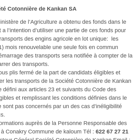
iété Cotonnière de Kankan SA
istère de l’Agriculture a obtenu des fonds dans le
 l’intention d’utiliser une partie de ces fonds pour
ransports des engins agricole en lot unique: les
01) mois renouvelable une seule fois en commun
démarrage des transports sera notifiée à compter de la
arrer des transports.
sous plis fermé de la part de candidats éligibles et
ser les transports de la Société Cotonnière de Kankan
ue défini aux articles 23 et suivants du Code des
ibles et remplissant les conditions définies dans le
 sont pas concernés par un des cas d’inéligibilité
s.
nformations auprès de la Personne Responsable des
sis à Conakry Commune de kaloum Tél :
622 67 27 21
ecteur Général Société Cotonnière de Kankan Email :