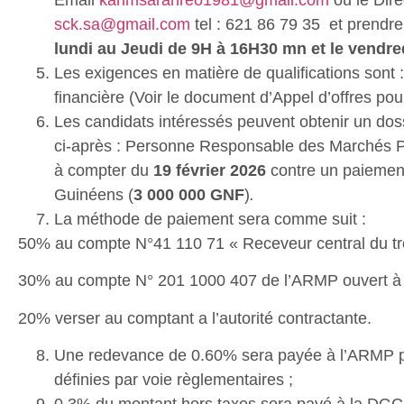
sck.sa@gmail.com
tel : 621 86 79 35 et prendr
lundi
au Jeudi de 9H à 16H30 mn et le vendre
Les exigences en matière de qualifications sont : l
financière (Voir le document d’Appel d’offres pour
Les candidats intéressés peuvent obtenir un dos
ci-après : Personne Responsable des Marchés Pub
à compter du
19 février 2026
contre un paiement
Guinéens (
3 000 000 GNF
)
.
La méthode de paiement sera comme suit :
50% au compte N°41 110 71 « Receveur central du tré
30% au compte N° 201 1000 407 de l’ARMP ouvert à
20% verser au comptant a l’autorité contractante.
Une redevance de 0.60% sera payée à l’ARMP par
définies par voie règlementaires ;
0,3% du montant hors taxes sera payé à la DGCM