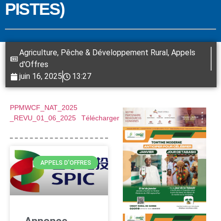
PISTES)
Agriculture, Pêche & Développement Rural
,
Appels
d'Offres
juin 16, 2025
13:27
PPMWCF_NAT_2025
_REVU_01_06_2025
Télécharger
APPELS D'OFFRES
Annonce