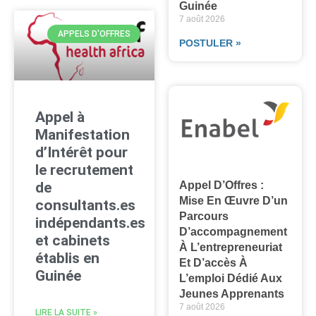
Guinée
7 août 2026
APPELS D'OFFRES
POSTULER »
Appel à
Manifestation
d’Intérêt pour
le recrutement
Appel D’Offres :
de
Mise En Œuvre D’un
consultants.es
Parcours
indépendants.es
D’accompagnement
et cabinets
À L’entrepreneuriat
établis en
Et D’accès À
Guinée
L’emploi Dédié Aux
Jeunes Apprenants
7 août 2026
LIRE LA SUITE »