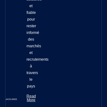
et
fiable
pour
rester
informé
des
marchés
et
recrutements
à
travers
le
pays
Read
More