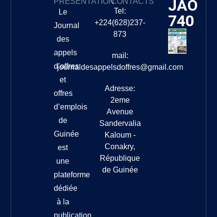
JAO
PRÉSENTATION
CONTACTS
Tel:
Le
740
+224(628)237-
Journal
873
des
appels
mail:
d’offres
journaldesappelsdoffres@gmail.com
et
Adresse:
offres
2eme
d’emplois
Avenue
de
Sandervalia
Guinée
Kaloum -
Conakry,
est
République
une
de Guinée
plateforme
dédiée
à la
publication