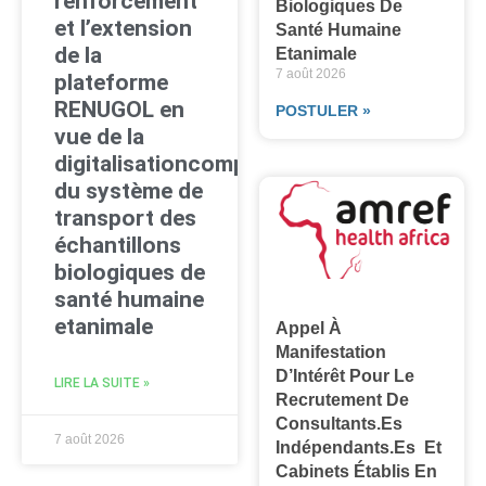
renforcement
Biologiques De
et l’extension
Santé Humaine
de la
Etanimale
7 août 2026
plateforme
RENUGOL en
POSTULER »
vue de la
digitalisationcomplète
du système de
transport des
échantillons
biologiques de
santé humaine
etanimale
Appel À
Manifestation
D’Intérêt Pour Le
LIRE LA SUITE »
Recrutement De
Consultants.es
7 août 2026
Indépendants.es Et
Cabinets Établis En