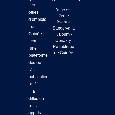
et
Adresse:
offres
2eme
d’emplois
Avenue
de
Sandervalia
Guinée
Kaloum -
Conakry,
est
République
une
de Guinée
plateforme
dédiée
à la
publication
et à
la
diffusion
des
appels