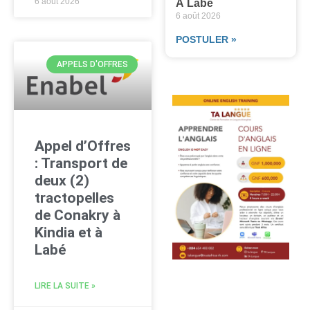
6 août 2026
À Labé
6 août 2026
POSTULER »
APPELS D'OFFRES
Appel d’Offres
: Transport de
deux (2)
tractopelles
de Conakry à
Kindia et à
Labé
LIRE LA SUITE »