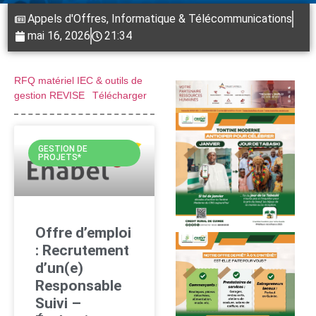
Appels d'Offres
,
Informatique & Télécommunications
mai 16, 2026
21:34
RFQ matériel IEC & outils de
gestion REVISE
Télécharger
GESTION DE
PROJETS*
Offre d’emploi
: Recrutement
d’un(e)
Responsable
Suivi –