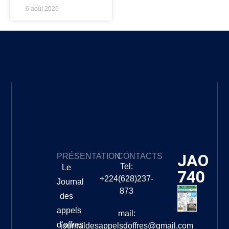
6 août 2026
JAO
PRÉSENTATION
CONTACTS
Tel:
Le
740
+224(628)237-
Journal
873
des
appels
mail:
d’offres
journaldesappelsdoffres@gmail.com