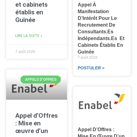
et cabinets
Appel À
établis en
Manifestation
D’Intérêt Pour Le
Guinée
Recrutement De
Consultants.es
LIRE LA SUITE »
Indépendants.es Et
Cabinets Établis En
Guinée
7 août 2026
7 août 2026
POSTULER »
APPELS D'OFFRES
Appel d’Offres
: Mise en
Appel D’Offres :
œuvre d’un
Mise En Œuvre D’un