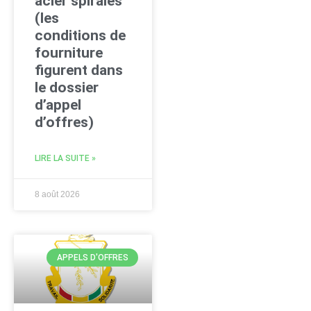
acier spiralés
(les
conditions de
fourniture
figurent dans
le dossier
d’appel
d’offres)
LIRE LA SUITE »
8 août 2026
APPELS D'OFFRES