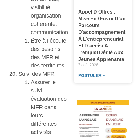
visibilité,
Appel D’Offres :
organisation
Mise En Œuvre D’un
cohérente,
Parcours
communication
D’accompagnement
À L’entrepreneuriat
Être à l’écoute
Et D’accès À
des besoins
L’emploi Dédié Aux
des MFR et
Jeunes Apprenants
des territoires
7 août 2026
Suivi des MFR
POSTULER »
Assurer le
suivi-
évaluation des
MFR dans
leurs
différentes
activités