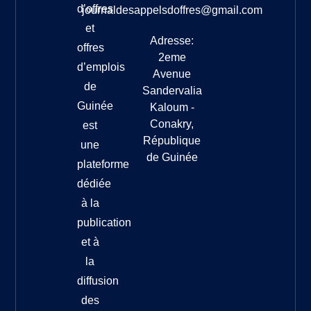
d’offres
journaldesappelsdoffres@gmail.com
et
Adresse:
offres
2eme
d’emplois
Avenue
de
Sandervalia
Guinée
Kaloum -
Conakry,
est
République
une
de Guinée
plateforme
dédiée
à la
publication
et à
la
diffusion
des