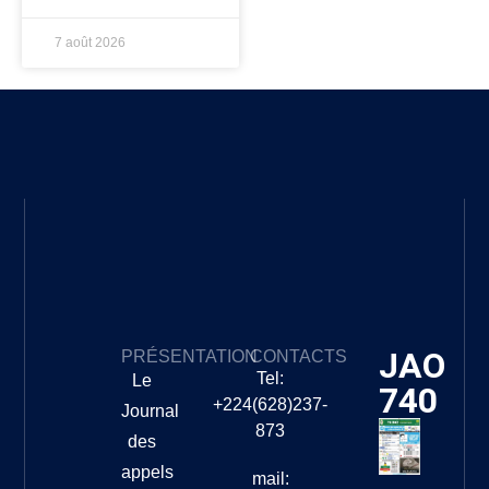
7 août 2026
JAO
PRÉSENTATION
CONTACTS
Tel:
Le
740
+224(628)237-
Journal
873
des
appels
mail: