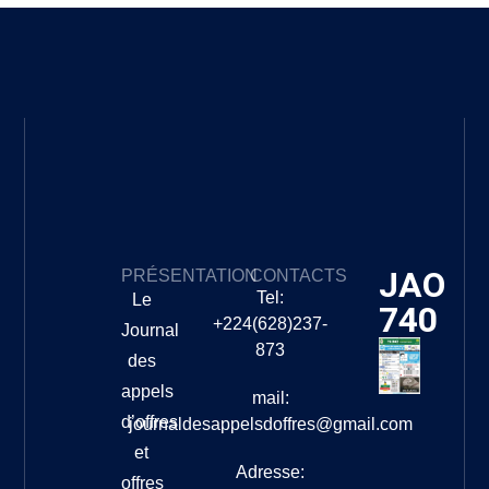
JAO
PRÉSENTATION
CONTACTS
Tel:
Le
740
+224(628)237-
Journal
873
des
appels
mail:
d’offres
journaldesappelsdoffres@gmail.com
et
Adresse:
offres