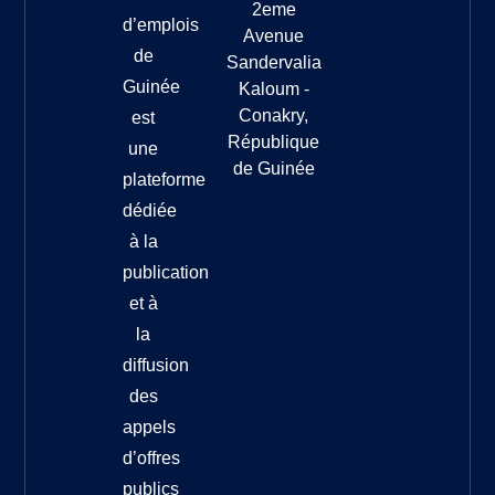
2eme
d’emplois
Avenue
de
Sandervalia
Guinée
Kaloum -
Conakry,
est
République
une
de Guinée
plateforme
dédiée
à la
publication
et à
la
diffusion
des
appels
d’offres
publics