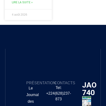
LIRE LA SUITE »
4 août 2026
JAO
PRÉSENTATION
CONTACTS
Tel:
Le
740
+224(628)237-
Journal
873
des