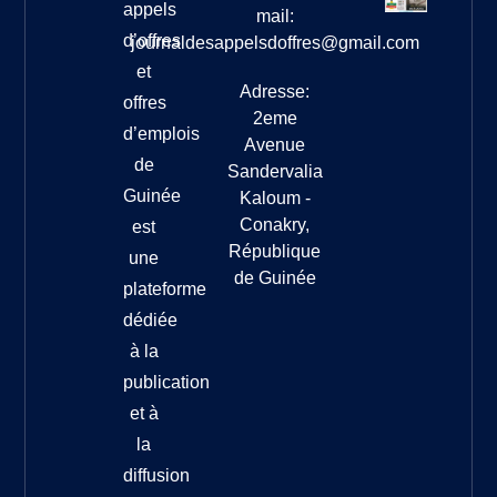
appels
mail:
d’offres
journaldesappelsdoffres@gmail.com
et
Adresse:
offres
2eme
d’emplois
Avenue
de
Sandervalia
Guinée
Kaloum -
Conakry,
est
République
une
de Guinée
plateforme
dédiée
à la
publication
et à
la
diffusion