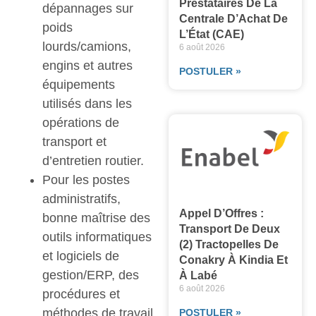
Prestataires De La
dépannages sur
Centrale D’Achat De
poids
L’État (CAE)
lourds/camions,
6 août 2026
engins et autres
POSTULER »
équipements
utilisés dans les
opérations de
transport et
d’entretien routier.
Pour les postes
administratifs,
Appel D’Offres :
bonne maîtrise des
Transport De Deux
outils informatiques
(2) Tractopelles De
et logiciels de
Conakry À Kindia Et
gestion/ERP, des
À Labé
6 août 2026
procédures et
méthodes de travail
POSTULER »