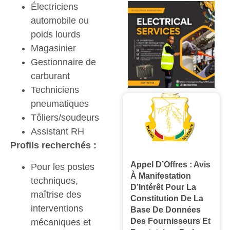
Électriciens
automobile ou
poids lourds
Magasinier
Gestionnaire de
carburant
Techniciens
pneumatiques
Tôliers/soudeurs
Assistant RH
Profil
s
recherché
s
:
Appel D’Offres : Avis
Pour les postes
À Manifestation
techniques,
D’Intérêt Pour La
maîtrise des
Constitution De La
interventions
Base De Données
Des Fournisseurs Et
mécaniques et