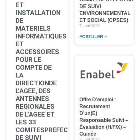
ET
DE SUIVI
INSTALLATION
ENVIRONNEMENTAL
DE
ET SOCIAL (CPSES)
7 août 2026
MATERIELS
INFORMATIQUES
POSTULER »
ET
ACCESSOIRES
POUR LE
COMPTE DE
LA
DIRECTIONDE
L’AGEE, DES
ANTENNES
Offre D’emploi :
REGIONALES
Recrutement
D’un(e)
DE L’AGEE ET
Responsable Suivi –
LES 33
Évaluation (H/F/X) –
COMITESPREFECTORAUX
Guinée
DE SUIVI
7 août 2026