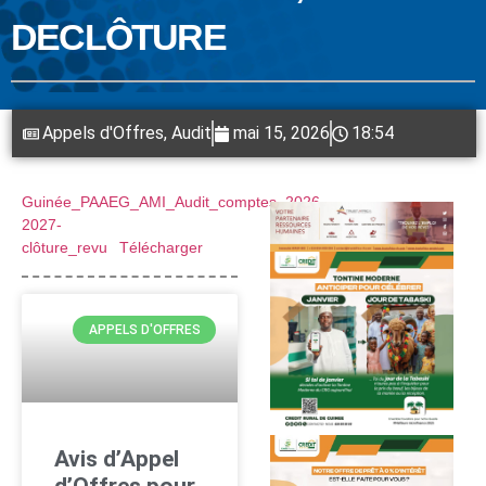
DECLÔTURE
Appels d'Offres
,
Audit
mai 15, 2026
18:54
Guinée_PAAEG_AMI_Audit_comptes_2026-
2027-
clôture_revu
Télécharger
APPELS D'OFFRES
Avis d’Appel
d’Offres pour