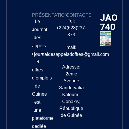
JAO
PRÉSENTATION
CONTACTS
Tel:
Le
740
+224(628)237-
Journal
873
des
appels
mail:
d’offres
journaldesappelsdoffres@gmail.com
et
Adresse:
offres
2eme
d’emplois
Avenue
de
Sandervalia
Guinée
Kaloum -
Conakry,
est
République
une
de Guinée
plateforme
dédiée