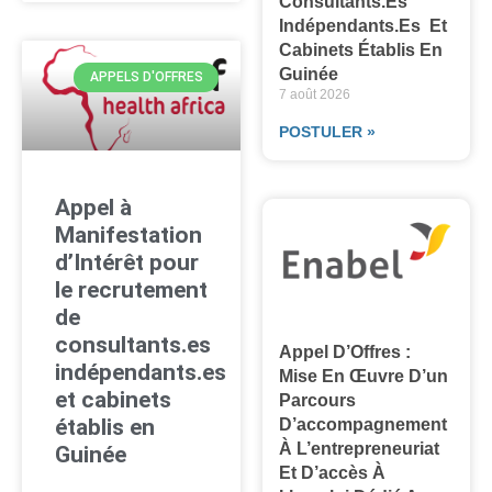
Consultants.es
Indépendants.es Et
Cabinets Établis En
Guinée
APPELS D'OFFRES
7 août 2026
POSTULER »
Appel à
Manifestation
d’Intérêt pour
le recrutement
de
consultants.es
Appel D’Offres :
indépendants.es
Mise En Œuvre D’un
et cabinets
Parcours
établis en
D’accompagnement
À L’entrepreneuriat
Guinée
Et D’accès À