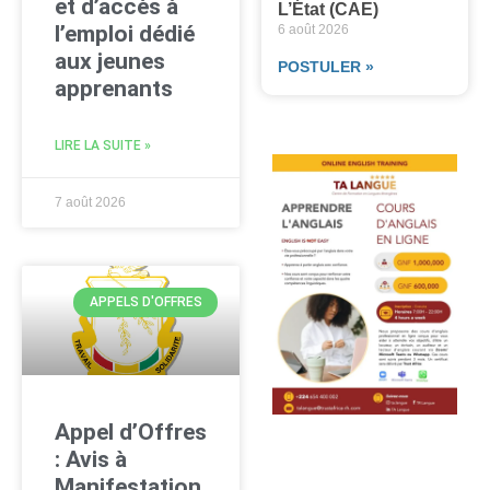
et d’accès à
L’État (CAE)
l’emploi dédié
6 août 2026
aux jeunes
POSTULER »
apprenants
LIRE LA SUITE »
7 août 2026
APPELS D'OFFRES
Appel d’Offres
: Avis à
Manifestation