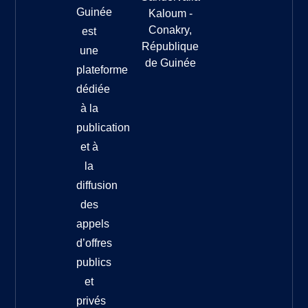
Guinée
Kaloum -
Conakry,
est
République
une
de Guinée
plateforme
dédiée
à la
publication
et à
la
diffusion
des
appels
d’offres
publics
et
privés