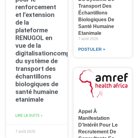
renforcement
Transport Des
Échantillons
et l’extension
Biologiques De
de la
Santé Humaine
plateforme
Etanimale
RENUGOL en
7 août 2026
vue de la
POSTULER »
digitalisationcomplète
du système de
transport des
échantillons
biologiques de
santé humaine
etanimale
Appel À
LIRE LA SUITE »
Manifestation
D’Intérêt Pour Le
Recrutement De
7 août 2026