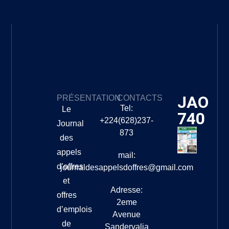
JAO
PRÉSENTATION
CONTACTS
Tel:
Le
740
+224(628)237-
Journal
873
des
appels
mail:
d’offres
journaldesappelsdoffres@gmail.com
et
Adresse:
offres
2eme
d’emplois
Avenue
de
Sandervalia