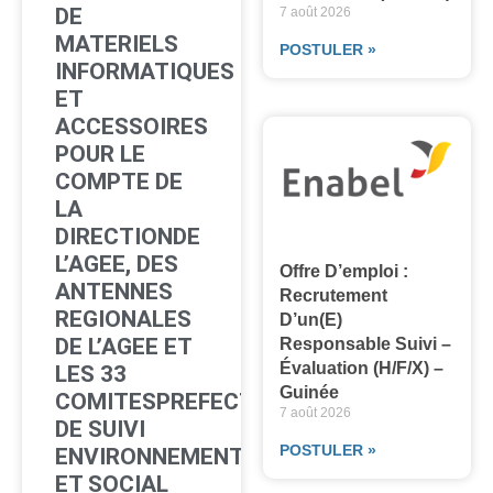
DE
7 août 2026
MATERIELS
POSTULER »
INFORMATIQUES
ET
ACCESSOIRES
POUR LE
COMPTE DE
LA
DIRECTIONDE
L’AGEE, DES
Offre D’emploi :
ANTENNES
Recrutement
REGIONALES
D’un(e)
DE L’AGEE ET
Responsable Suivi –
Évaluation (H/F/X) –
LES 33
Guinée
COMITESPREFECTORAUX
7 août 2026
DE SUIVI
POSTULER »
ENVIRONNEMENTAL
ET SOCIAL