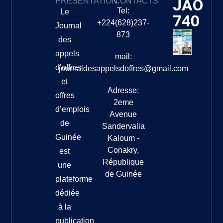
JAO
PRÉSENTATION
CONTACTS
Tel:
Le
740
+224(628)237-
Journal
873
des
appels
mail:
d’offres
journaldesappelsdoffres@gmail.com
et
Adresse:
offres
2eme
d’emplois
Avenue
de
Sandervalia
Guinée
Kaloum -
Conakry,
est
République
une
de Guinée
plateforme
dédiée
à la
publication