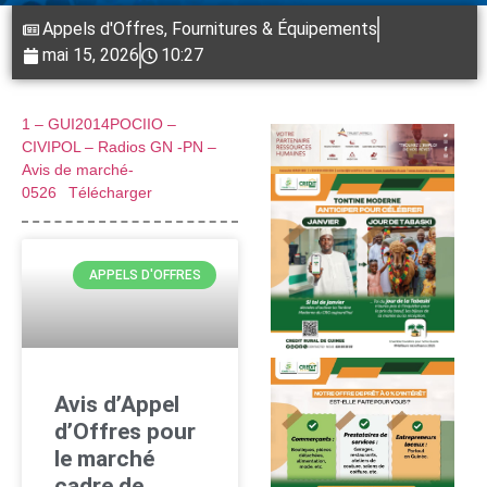
Appels d'Offres
,
Fournitures & Équipements
mai 15, 2026
10:27
1 – GUI2014POCIIO –
CIVIPOL – Radios GN -PN –
Avis de marché-
0526
Télécharger
APPELS D'OFFRES
Avis d’Appel
d’Offres pour
le marché
cadre de