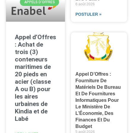
APPELS D'OFFRES
6 août 2026
POSTULER »
Appel d’Offres
: Achat de
trois (3)
conteneurs
maritimes de
20 pieds en
Appel D’Offres :
Fourniture De
acier (classe
Matériels De Bureau
A ou B) pour
Et De Fournitures
les aires
Informatiques Pour
urbaines de
Le Ministère De
Kindia et de
L’Économie, Des
Labé
Finances Et Du
Budget
5 août 2026