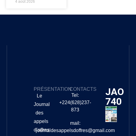
4 août 2026
JAO
PRÉSENTATION
CONTACTS
Tel:
Le
740
+224(628)237-
Journal
873
des
appels
mail:
d’offres
journaldesappelsdoffres@gmail.com