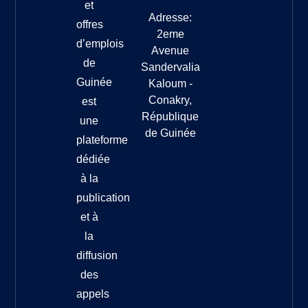
et
Adresse:
offres
2eme
d’emplois
Avenue
de
Sandervalia
Guinée
Kaloum -
Conakry,
est
République
une
de Guinée
plateforme
dédiée
à la
publication
et à
la
diffusion
des
appels