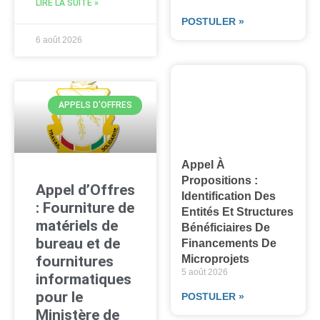
LIRE LA SUITE »
POSTULER »
6 août 2026
APPELS D'OFFRES
Appel À
Propositions :
Appel d’Offres
Identification Des
: Fourniture de
Entités Et Structures
matériels de
Bénéficiaires De
bureau et de
Financements De
fournitures
Microprojets
5 août 2026
informatiques
pour le
POSTULER »
Ministère de