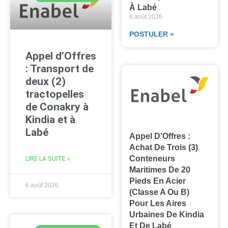
À Labé
6 août 2026
POSTULER »
Appel d’Offres
: Transport de
deux (2)
tractopelles
de Conakry à
Kindia et à
Labé
Appel D’Offres :
Achat De Trois (3)
Conteneurs
LIRE LA SUITE »
Maritimes De 20
Pieds En Acier
6 août 2026
(classe A Ou B)
Pour Les Aires
Urbaines De Kindia
Et De Labé