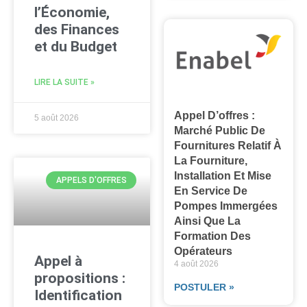
l’Économie,
des Finances
et du Budget
LIRE LA SUITE »
Appel D’offres :
5 août 2026
Marché Public De
Fournitures Relatif À
La Fourniture,
Installation Et Mise
APPELS D'OFFRES
En Service De
Pompes Immergées
Ainsi Que La
Formation Des
Opérateurs
Appel à
4 août 2026
propositions :
POSTULER »
Identification