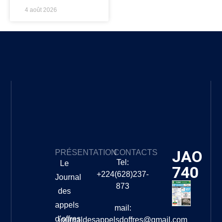
4 août 2026
JAO
PRÉSENTATION
CONTACTS
Tel:
Le
740
+224(628)237-
Journal
873
des
appels
mail:
d’offres
journaldesappelsdoffres@gmail.com