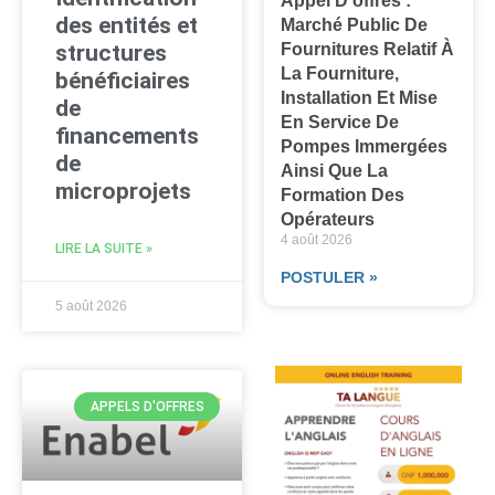
Appel D’offres :
des entités et
Marché Public De
Fournitures Relatif À
structures
La Fourniture,
bénéficiaires
Installation Et Mise
de
En Service De
financements
Pompes Immergées
de
Ainsi Que La
microprojets
Formation Des
Opérateurs
4 août 2026
LIRE LA SUITE »
POSTULER »
5 août 2026
APPELS D'OFFRES