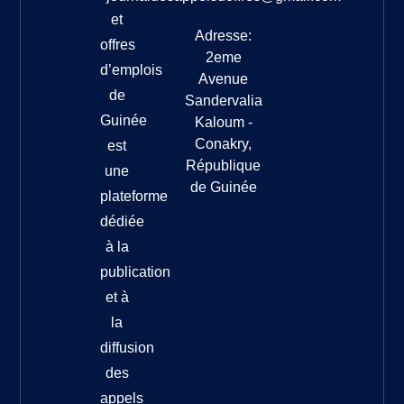
et
Adresse:
offres
2eme
d’emplois
Avenue
de
Sandervalia
Guinée
Kaloum -
Conakry,
est
République
une
de Guinée
plateforme
dédiée
à la
publication
et à
la
diffusion
des
appels