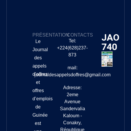
JAO
PRÉSENTATION
CONTACTS
Tel:
Le
740
+224(628)237-
Journal
873
des
appels
mail:
d’offres
journaldesappelsdoffres@gmail.com
et
Adresse:
offres
2eme
d’emplois
Avenue
de
Sandervalia
Guinée
Kaloum -
Conakry,
est
République