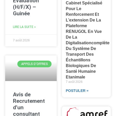
Évaluation
Cabinet Spécialisé
(H/F/X) –
Pour Le
Guinée
Renforcement Et
L’extension De La
Plateforme
LIRE LA SUITE »
RENUGOL En Vue
De La
7 août 2026
Digitalisationcomplète
Du Système De
Transport Des
Échantillons
APPELS D'OFFRES
Biologiques De
Santé Humaine
Etanimale
7 août 2026
POSTULER »
Avis de
Recrutement
d’un
consultant