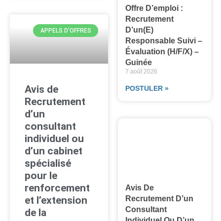
Offre D’emploi :
Recrutement
D’un(e)
APPELS D'OFFRES
Responsable Suivi –
Évaluation (H/F/X) –
Guinée
7 août 2026
Avis de
POSTULER »
Recrutement
d’un
consultant
individuel ou
d’un cabinet
spécialisé
pour le
renforcement
Avis De
et l’extension
Recrutement D’un
Consultant
de la
Individuel Ou D’un