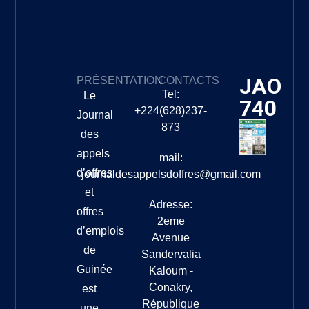
JAO
PRÉSENTATION
CONTACTS
Tel:
Le
740
+224(628)237-
Journal
873
des
appels
mail:
d’offres
journaldesappelsdoffres@gmail.com
et
Adresse:
offres
2eme
d’emplois
Avenue
de
Sandervalia
Guinée
Kaloum -
Conakry,
est
République
une