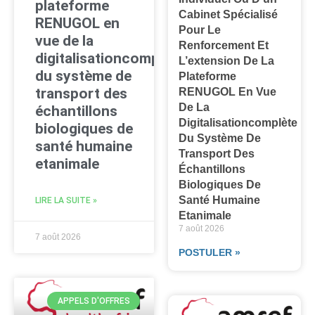
plateforme
Cabinet Spécialisé
RENUGOL en
Pour Le
vue de la
Renforcement Et
digitalisationcomplète
L’extension De La
du système de
Plateforme
transport des
RENUGOL En Vue
De La
échantillons
Digitalisationcomplète
biologiques de
Du Système De
santé humaine
Transport Des
etanimale
Échantillons
Biologiques De
Santé Humaine
LIRE LA SUITE »
Etanimale
7 août 2026
7 août 2026
POSTULER »
APPELS D'OFFRES