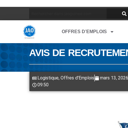
OFFRES D’EMPLOIS
AVIS DE RECRUTEME
Logistique
,
Offres d'Emplois
mars 13, 202
09:50