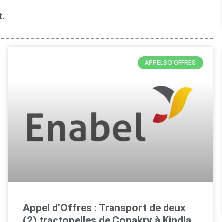
t
.
APPELS D'OFFRES
Appel d’Offres : Transport de deux
(2) tractopelles de Conakry à Kindia