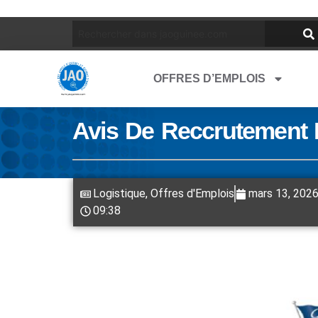
OFFRES D’EMPLOIS
Avis De Reccrutement
Logistique
,
Offres d'Emplois
mars 13, 202
09:38