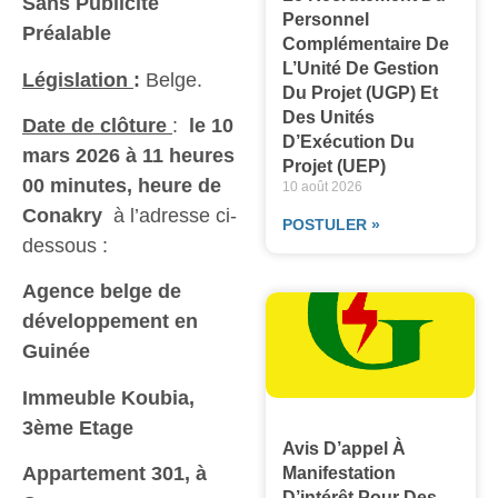
Sans Publicité
Personnel
Préalable
Complémentaire De
L’Unité De Gestion
Législation
:
Belge.
Du Projet (UGP) Et
Des Unités
Date de clôture
:
le 10
D’Exécution Du
mars 2026 à 11 heures
Projet (UEP)
00 minutes, heure de
10 août 2026
Conakry
à l’adresse ci-
POSTULER »
dessous :
Agence belge de
développement en
Guinée
Immeuble Koubia,
3ème Etage
Avis D’appel À
Appartement 301, à
Manifestation
D’intérêt Pour Des