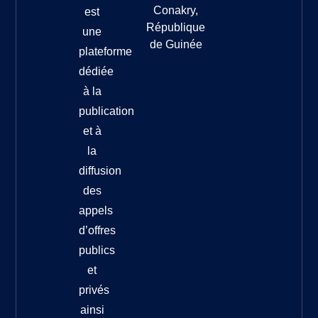
Conakry,
est
République
une
de Guinée
plateforme
dédiée
à la
publication
et à
la
diffusion
des
appels
d’offres
publics
et
privés
ainsi