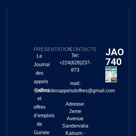
JAO
PRÉSENTATION
CONTACTS
Tel:
Le
740
+224(628)237-
Journal
873
des
appels
mail:
d’offres
journaldesappelsdoffres@gmail.com
et
Adresse:
offres
2eme
d’emplois
Avenue
de
Sandervalia
Guinée
Kaloum -