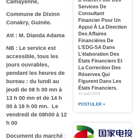
Camayenne,
Services De
Consultant
Commune de Dixinn
Financier Pour Un
Conakry, Guinée.
Appui À La Direction
Des Affaires
Att : M. Dianda Adama
Financières De
L’EDG-SA Dans
NB : Le service est
L’élaboration Des
accessible, tous les
États Financiers Et
jours ouvrables,
La Correction Des
pendant les heures de
Réserves Qui
bureau : du lundi au
Figurent Dans Les
États Financiers.
jeudi de 08 h 00 mn à
10 août 2026
13 h 00 mn et de 14 h
POSTULER »
00 à 16 h 00 mn. Le
vendredi de 08h00 à 12
h 00
Document du marché
: