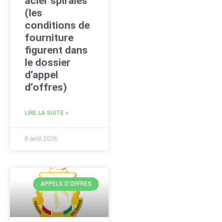
acier spiralés
(les
conditions de
fourniture
figurent dans
le dossier
d’appel
d’offres)
LIRE LA SUITE »
8 août 2026
APPELS D'OFFRES