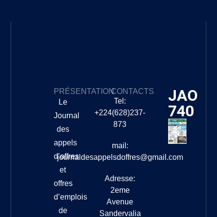
JAO
PRÉSENTATION
CONTACTS
Tel:
Le
740
+224(628)237-
Journal
873
des
appels
mail:
d’offres
journaldesappelsdoffres@gmail.com
et
Adresse:
offres
2eme
d’emplois
Avenue
de
Sandervalia