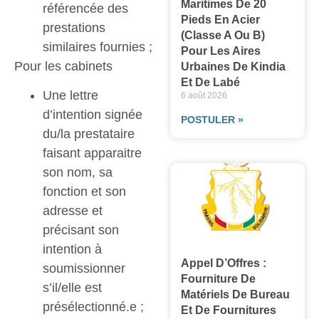
Maritimes De 20
référencée des
Pieds En Acier
prestations
(classe A Ou B)
similaires fournies ;
Pour Les Aires
Pour les cabinets
Urbaines De Kindia
Et De Labé
Une lettre
6 août 2026
d’intention signée
POSTULER »
du/la prestataire
faisant apparaitre
son nom, sa
fonction et son
adresse et
précisant son
intention à
Appel D’Offres :
soumissionner
Fourniture De
s’il/elle est
Matériels De Bureau
présélectionné.e ;
Et De Fournitures