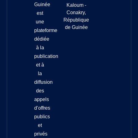
Guinée
Kaloum -
Conakry,
est
République
une
de Guinée
plateforme
dédiée
à la
publication
et à
la
diffusion
des
appels
d’offres
publics
et
privés