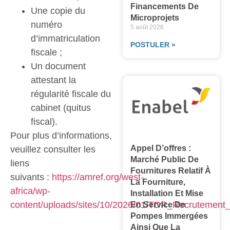
Financements De
Une copie du
Microprojets
numéro
5 août 2026
d’immatriculation
POSTULER »
fiscale ;
Un document
attestant la
régularité fiscale du
cabinet (quitus
fiscal).
Pour plus d’informations,
Appel D’offres :
veuillez consulter les
Marché Public De
liens
Fournitures Relatif À
suivants :
https://amref.org/west-
La Fourniture,
africa/wp-
Installation Et Mise
content/uploads/sites/10/2026/01/TDR_Recrutement_
En Service De
Pompes Immergées
Ainsi Que La