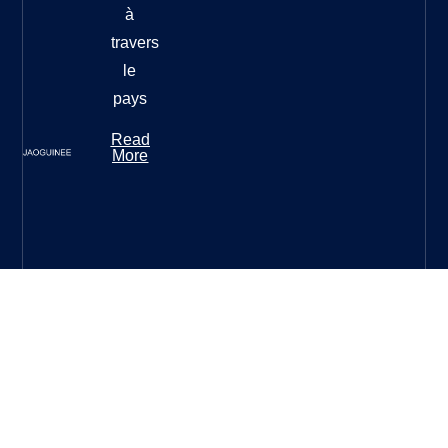
à
travers
le
pays
Read
More