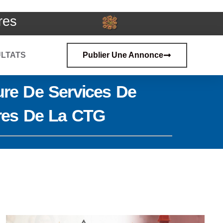
res
LTATS
Publier Une Annonce
ture De Services De
res De La CTG