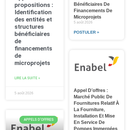
propositions :
Bénéficiaires De
Financements De
Identification
Microprojets
des entités et
5 août 2026
structures
POSTULER »
bénéficiaires
de
financements
de
microprojets
LIRE LA SUITE »
Appel D’offres :
5 août 2026
Marché Public De
Fournitures Relatif À
La Fourniture,
Installation Et Mise
APPELS D'OFFRES
En Service De
Pompes Immergées