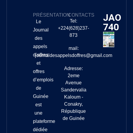
JAO
PRÉSENTATION
CONTACTS
Tel:
Le
740
+224(628)237-
Journal
873
des
appels
mail:
d’offres
journaldesappelsdoffres@gmail.com
et
Adresse:
offres
2eme
d’emplois
Avenue
de
Sandervalia
Guinée
Kaloum -
Conakry,
est
République
une
de Guinée
plateforme
dédiée