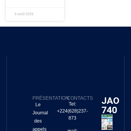
6 août 2026
JAO
PRÉSENTATION
CONTACTS
Tel:
Le
740
+224(628)237-
Journal
873
des
appels
mail: