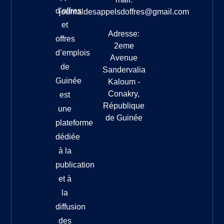
d’offres
journaldesappelsdoffres@gmail.com
et
Adresse:
offres
2eme
d’emplois
Avenue
de
Sandervalia
Guinée
Kaloum -
Conakry,
est
République
une
de Guinée
plateforme
dédiée
à la
publication
et à
la
diffusion
des