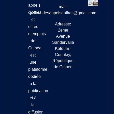
appels
mail:
d’offres
journaldesappelsdoffres@gmail.com
et
Adresse:
offres
2eme
d’emplois
Avenue
de
Sandervalia
Guinée
Kaloum -
Conakry,
est
République
une
de Guinée
plateforme
dédiée
à la
publication
et à
la
diffusion