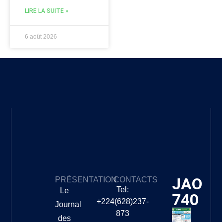
LIRE LA SUITE »
6 août 2026
JAO
PRÉSENTATION
CONTACTS
Tel:
Le
740
+224(628)237-
Journal
873
des