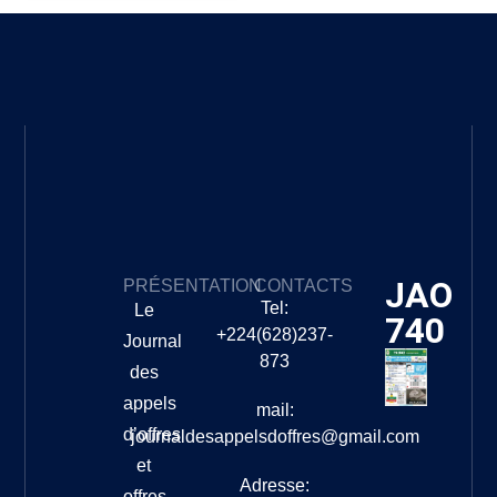
JAO
PRÉSENTATION
CONTACTS
Tel:
Le
740
+224(628)237-
Journal
873
des
appels
mail:
d’offres
journaldesappelsdoffres@gmail.com
et
Adresse:
offres