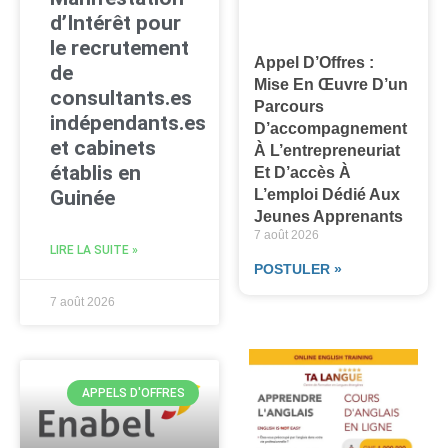
d’Intérêt pour
le recrutement
Appel D’Offres :
de
Mise En Œuvre D’un
consultants.es
Parcours
indépendants.es
D’accompagnement
et cabinets
À L’entrepreneuriat
établis en
Et D’accès À
L’emploi Dédié Aux
Guinée
Jeunes Apprenants
7 août 2026
LIRE LA SUITE »
POSTULER »
7 août 2026
APPELS D'OFFRES