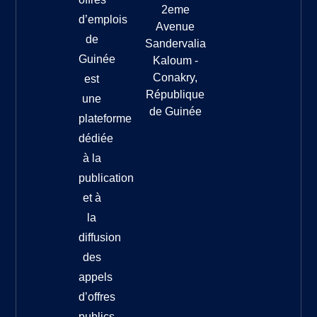
2eme
d’emplois
Avenue
de
Sandervalia
Guinée
Kaloum -
Conakry,
est
République
une
de Guinée
plateforme
dédiée
à la
publication
et à
la
diffusion
des
appels
d’offres
publics