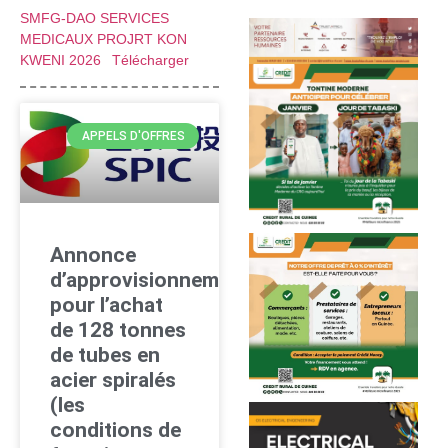
SMFG-DAO SERVICES
MEDICAUX PROJRT KON
KWENI 2026
Télécharger
APPELS D'OFFRES
Annonce
d’approvisionnement
pour l’achat
de 128 tonnes
de tubes en
acier spiralés
(les
conditions de