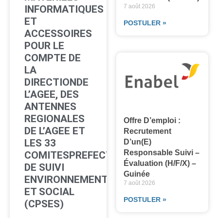
7 août 2026
INFORMATIQUES
ET
POSTULER »
ACCESSOIRES
POUR LE
COMPTE DE
LA
DIRECTIONDE
L’AGEE, DES
ANTENNES
REGIONALES
Offre D’emploi :
DE L’AGEE ET
Recrutement
LES 33
D’un(e)
Responsable Suivi –
COMITESPREFECTORAUX
Évaluation (H/F/X) –
DE SUIVI
Guinée
ENVIRONNEMENTAL
7 août 2026
ET SOCIAL
POSTULER »
(CPSES)