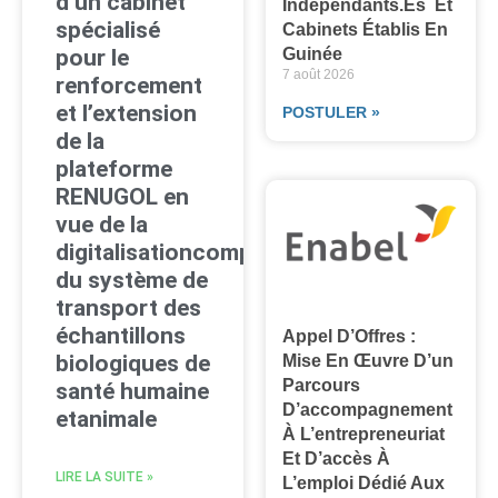
d’un cabinet
Indépendants.es Et
spécialisé
Cabinets Établis En
pour le
Guinée
7 août 2026
renforcement
et l’extension
POSTULER »
de la
plateforme
RENUGOL en
vue de la
digitalisationcomplète
du système de
transport des
échantillons
Appel D’Offres :
biologiques de
Mise En Œuvre D’un
Parcours
santé humaine
D’accompagnement
etanimale
À L’entrepreneuriat
Et D’accès À
LIRE LA SUITE »
L’emploi Dédié Aux