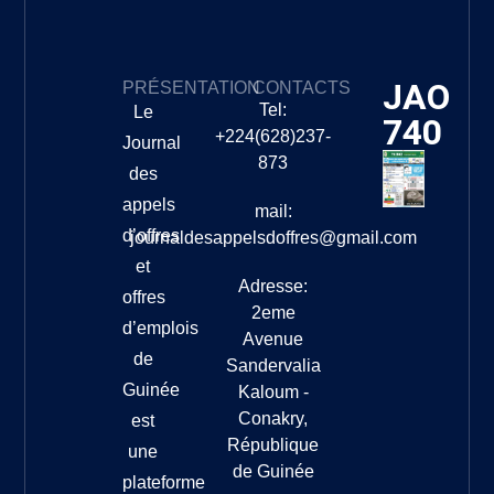
JAO
PRÉSENTATION
CONTACTS
Tel:
Le
740
+224(628)237-
Journal
873
des
appels
mail:
d’offres
journaldesappelsdoffres@gmail.com
et
Adresse:
offres
2eme
d’emplois
Avenue
de
Sandervalia
Guinée
Kaloum -
Conakry,
est
République
une
de Guinée
plateforme