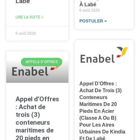
Labé
À Labé
6 août 2026
LIRE LA SUITE »
POSTULER »
6 août 2026
APPELS D'OFFRES
Appel D’Offres :
Achat De Trois (3)
Conteneurs
Appel d’Offres
Maritimes De 20
: Achat de
Pieds En Acier
trois (3)
(classe A Ou B)
conteneurs
Pour Les Aires
maritimes de
Urbaines De Kindia
20 pieds en
Et De Labé