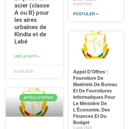
acier (classe
6 août 2026
A ou B) pour
POSTULER »
les aires
urbaines de
Kindia et de
Labé
LIRE LA SUITE »
Appel D’Offres :
6 août 2026
Fourniture De
Matériels De Bureau
Et De Fournitures
Informatiques Pour
APPELS D'OFFRES
Le Ministère De
L’Économie, Des
Finances Et Du
Budget
5 août 2026