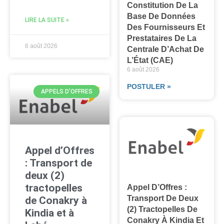
Constitution De La
Base De Données
LIRE LA SUITE »
Des Fournisseurs Et
Prestataires De La
6 août 2026
Centrale D’Achat De
L’État (CAE)
6 août 2026
POSTULER »
APPELS D'OFFRES
Appel d’Offres
: Transport de
deux (2)
tractopelles
Appel D’Offres :
Transport De Deux
de Conakry à
(2) Tractopelles De
Kindia et à
Conakry À Kindia Et