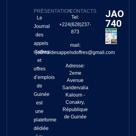
JAO
PRÉSENTATION
CONTACTS
Tel:
Le
740
+224(628)237-
Journal
873
des
appels
mail:
d’offres
journaldesappelsdoffres@gmail.com
et
Adresse:
offres
2eme
d’emplois
Avenue
de
Sandervalia
Guinée
Kaloum -
Conakry,
est
République
une
de Guinée
plateforme
dédiée