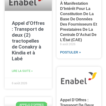
À Manifestation
D’Intérêt Pour La
Constitution De La
Base De Données
Appel d’Offres
Des Fournisseurs Et
: Transport de
Prestataires De La
deux (2)
Centrale D’Achat De
L’État (CAE)
tractopelles
6 août 2026
de Conakry à
Kindia et à
POSTULER »
Labé
LIRE LA SUITE »
6 août 2026
Appel D’Offres :
Transport De Deux
APPELS D'OFFRES