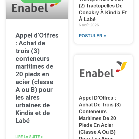
(2) Tractopelles De
Conakry À Kindia Et
À Labé
6 août 2026
Appel d’Offres
POSTULER »
: Achat de
trois (3)
conteneurs
maritimes de
20 pieds en
acier (classe
A ou B) pour
les aires
Appel D’Offres :
urbaines de
Achat De Trois (3)
Conteneurs
Kindia et de
Maritimes De 20
Labé
Pieds En Acier
(classe A Ou B)
LIRE LA SUITE »
Pour Les Aires