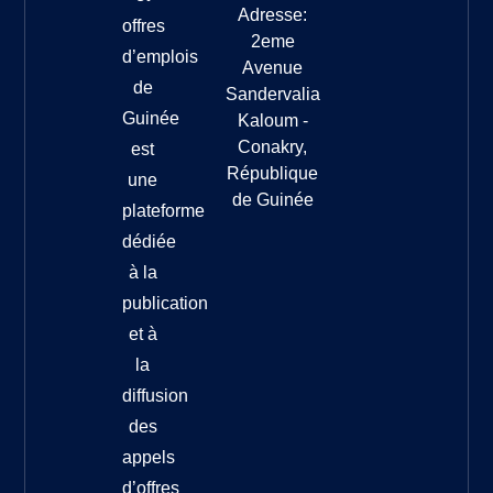
Adresse:
offres
2eme
d’emplois
Avenue
de
Sandervalia
Guinée
Kaloum -
Conakry,
est
République
une
de Guinée
plateforme
dédiée
à la
publication
et à
la
diffusion
des
appels
d’offres