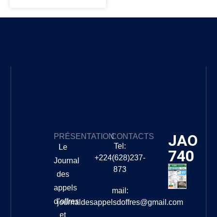
JAO
PRÉSENTATION
CONTACTS
Tel:
Le
740
+224(628)237-
Journal
873
des
appels
mail:
d’offres
journaldesappelsdoffres@gmail.com
et