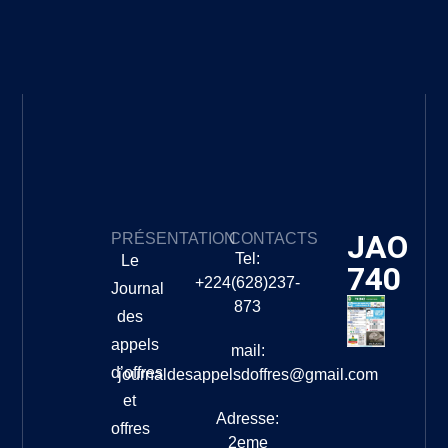
JAO
PRÉSENTATION
CONTACTS
Tel:
Le
740
+224(628)237-
Journal
873
des
appels
mail:
d’offres
journaldesappelsdoffres@gmail.com
et
Adresse:
offres
2eme