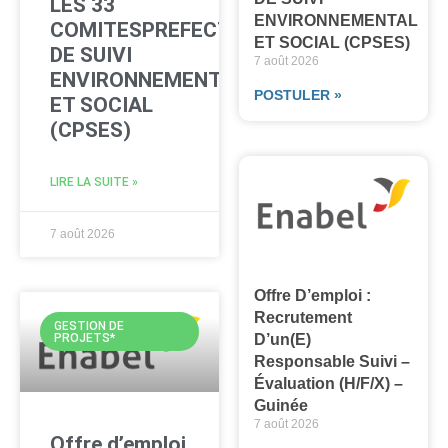
LES 33
ENVIRONNEMENTAL
COMITESPREFECTORAUX
ET SOCIAL (CPSES)
DE SUIVI
7 août 2026
ENVIRONNEMENTAL
POSTULER »
ET SOCIAL
(CPSES)
LIRE LA SUITE »
7 août 2026
Offre D’emploi :
Recrutement
GESTION DE
PROJETS*
D’un(e)
Responsable Suivi –
Évaluation (H/F/X) –
Guinée
7 août 2026
Offre d’emploi