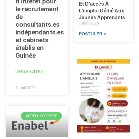
d’Intérêt pour
Et D’accès À
le recrutement
L’emploi Dédié Aux
de
Jeunes Apprenants
consultants.es
7 août 2026
indépendants.es
POSTULER »
et cabinets
établis en
Guinée
LIRE LA SUITE »
7 août 2026
APPELS D'OFFRES