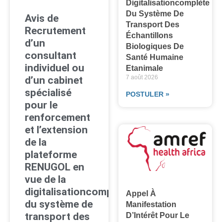
Digitalisationcomplète
Du Système De
Avis de
Transport Des
Recrutement
Échantillons
d’un
Biologiques De
consultant
Santé Humaine
individuel ou
Etanimale
7 août 2026
d’un cabinet
spécialisé
POSTULER »
pour le
renforcement
et l’extension
de la
plateforme
RENUGOL en
vue de la
digitalisationcomplète
Appel À
du système de
Manifestation
transport des
D’Intérêt Pour Le