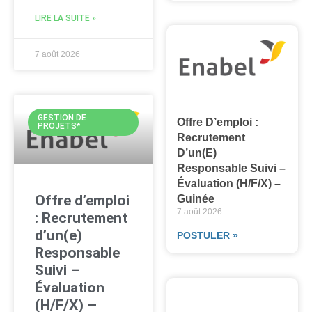
LIRE LA SUITE »
7 août 2026
GESTION DE
Offre D’emploi :
PROJETS*
Recrutement
D’un(e)
Responsable Suivi –
Évaluation (H/F/X) –
Offre d’emploi
Guinée
7 août 2026
: Recrutement
d’un(e)
POSTULER »
Responsable
Suivi –
Évaluation
(H/F/X) –