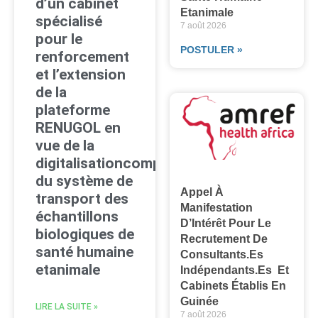
d’un cabinet
Etanimale
spécialisé
7 août 2026
pour le
POSTULER »
renforcement
et l’extension
de la
plateforme
RENUGOL en
vue de la
digitalisationcomplète
du système de
Appel À
transport des
Manifestation
échantillons
D’Intérêt Pour Le
biologiques de
Recrutement De
santé humaine
Consultants.es
etanimale
Indépendants.es Et
Cabinets Établis En
Guinée
LIRE LA SUITE »
7 août 2026