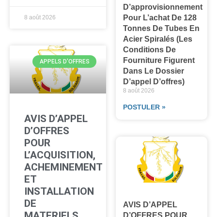
D’approvisionnement
Pour L’achat De 128
8 août 2026
Tonnes De Tubes En
Acier Spiralés (les
Conditions De
Fourniture Figurent
APPELS D'OFFRES
Dans Le Dossier
D’appel D’offres)
8 août 2026
POSTULER »
AVIS D’APPEL
D’OFFRES
POUR
L’ACQUISITION,
ACHEMINEMENT
ET
INSTALLATION
DE
AVIS D’APPEL
MATERIELS
D’OFFRES POUR