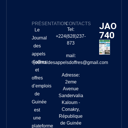
JAO
PRÉSENTATION
CONTACTS
Tel:
Le
740
+224(628)237-
Journal
873
des
appels
mail:
d’offres
journaldesappelsdoffres@gmail.com
et
Adresse:
offres
2eme
d’emplois
Avenue
de
Sandervalia
Guinée
Kaloum -
Conakry,
est
République
une
de Guinée
plateforme