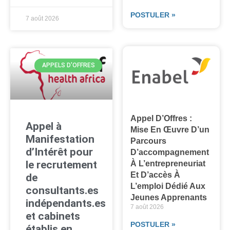
POSTULER »
7 août 2026
APPELS D'OFFRES
Appel D’Offres :
Appel à
Mise En Œuvre D’un
Manifestation
Parcours
d’Intérêt pour
D’accompagnement
le recrutement
À L’entrepreneuriat
Et D’accès À
de
L’emploi Dédié Aux
consultants.es
Jeunes Apprenants
indépendants.es
7 août 2026
et cabinets
POSTULER »
établis en