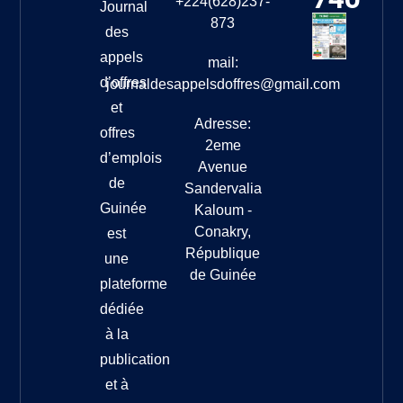
+224(628)237-
Journal
873
des
appels
mail:
d’offres
journaldesappelsdoffres@gmail.com
et
Adresse:
offres
2eme
d’emplois
Avenue
de
Sandervalia
Guinée
Kaloum -
Conakry,
est
République
une
de Guinée
plateforme
dédiée
à la
publication
et à