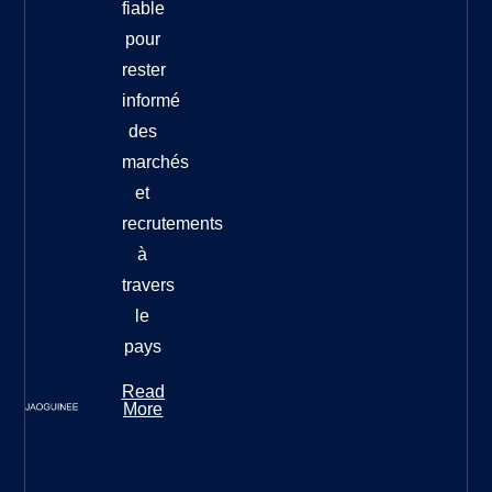
fiable
pour
rester
informé
des
marchés
et
recrutements
à
travers
le
pays
Read
More