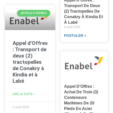
Appel D’Offres :
Transport De Deux
(2) Tractopelles De
APPELS D'OFFRES
Conakry À Kindia Et
À Labé
6 août 2026
POSTULER »
Appel d’Offres
: Transport de
deux (2)
tractopelles
de Conakry à
Kindia et à
Labé
Appel D’Offres :
Achat De Trois (3)
LIRE LA SUITE »
Conteneurs
Maritimes De 20
6 août 2026
Pieds En Acier