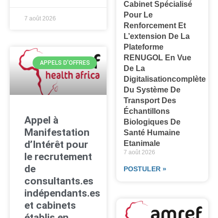
Cabinet Spécialisé
Pour Le
7 août 2026
Renforcement Et
L’extension De La
Plateforme
RENUGOL En Vue
APPELS D'OFFRES
De La
Digitalisationcomplète
Du Système De
Transport Des
Échantillons
Appel à
Biologiques De
Manifestation
Santé Humaine
d’Intérêt pour
Etanimale
7 août 2026
le recrutement
de
POSTULER »
consultants.es
indépendants.es
et cabinets
établis en