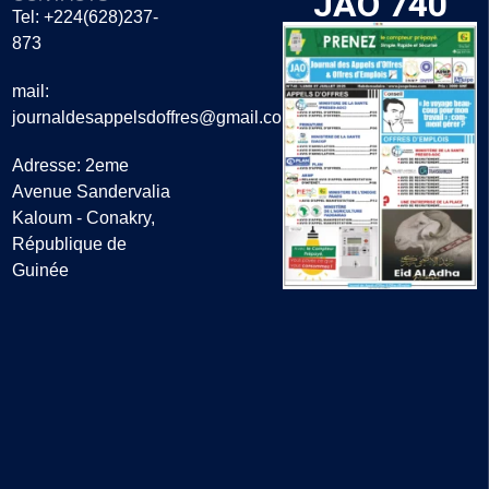
JAO 740
Tel: +224(628)237-
873
mail:
journaldesappelsdoffres@gmail.com
Adresse: 2eme
Avenue Sandervalia
Kaloum - Conakry,
République de
Guinée