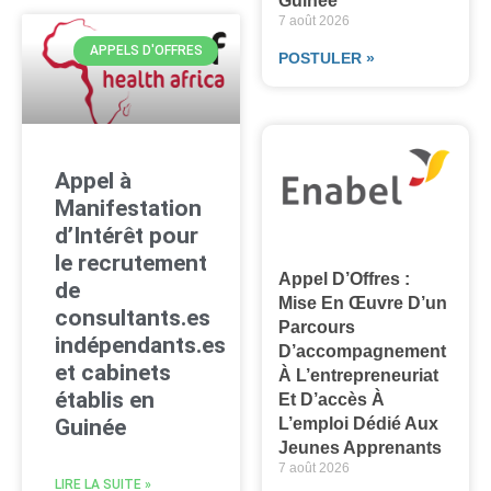
Guinée
7 août 2026
APPELS D'OFFRES
POSTULER »
Appel à
Manifestation
d’Intérêt pour
le recrutement
Appel D’Offres :
de
Mise En Œuvre D’un
consultants.es
Parcours
indépendants.es
D’accompagnement
et cabinets
À L’entrepreneuriat
établis en
Et D’accès À
L’emploi Dédié Aux
Guinée
Jeunes Apprenants
7 août 2026
LIRE LA SUITE »