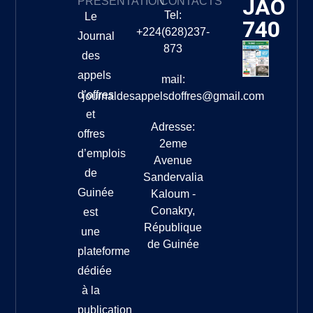
JAO
PRÉSENTATION
CONTACTS
Tel:
Le
740
+224(628)237-
Journal
873
des
appels
mail:
d’offres
journaldesappelsdoffres@gmail.com
et
Adresse:
offres
2eme
d’emplois
Avenue
de
Sandervalia
Guinée
Kaloum -
Conakry,
est
République
une
de Guinée
plateforme
dédiée
à la
publication