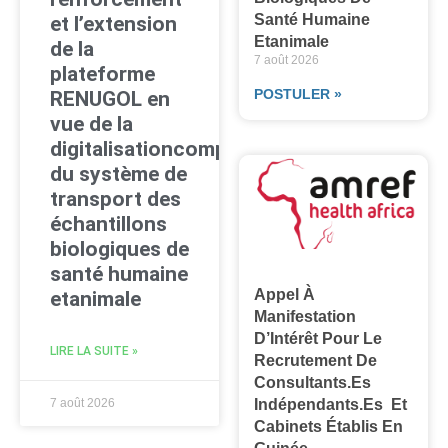
Santé Humaine
et l’extension
Etanimale
de la
7 août 2026
plateforme
POSTULER »
RENUGOL en
vue de la
digitalisationcomplète
du système de
transport des
échantillons
biologiques de
santé humaine
Appel À
etanimale
Manifestation
D’Intérêt Pour Le
LIRE LA SUITE »
Recrutement De
Consultants.es
Indépendants.es Et
7 août 2026
Cabinets Établis En