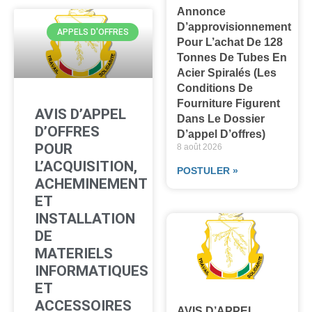
Annonce
D’approvisionnement
APPELS D'OFFRES
Pour L’achat De 128
Tonnes De Tubes En
Acier Spiralés (les
Conditions De
Fourniture Figurent
AVIS D’APPEL
Dans Le Dossier
D’OFFRES
D’appel D’offres)
POUR
8 août 2026
L’ACQUISITION,
POSTULER »
ACHEMINEMENT
ET
INSTALLATION
DE
MATERIELS
INFORMATIQUES
ET
ACCESSOIRES
AVIS D’APPEL