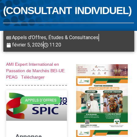
(CONSULTANT INDIVIDUEL)
Appels d'Offres
,
Études & Consultances
février 5, 2026
11:20
AMI Expert International en
Passation de Marchés BEI-UE
PEAG
Télécharger
APPELS D'OFFRES
Annonce