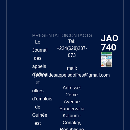
JAO
PRÉSENTATION
CONTACTS
Tel:
Le
740
+224(628)237-
Journal
873
des
appels
mail:
d’offres
journaldesappelsdoffres@gmail.com
et
Adresse:
offres
2eme
d’emplois
Avenue
de
Sandervalia
Guinée
Kaloum -
Conakry,
est
République