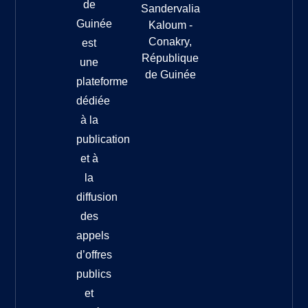
de
Sandervalia
Guinée
Kaloum -
Conakry,
est
République
une
de Guinée
plateforme
dédiée
à la
publication
et à
la
diffusion
des
appels
d’offres
publics
et