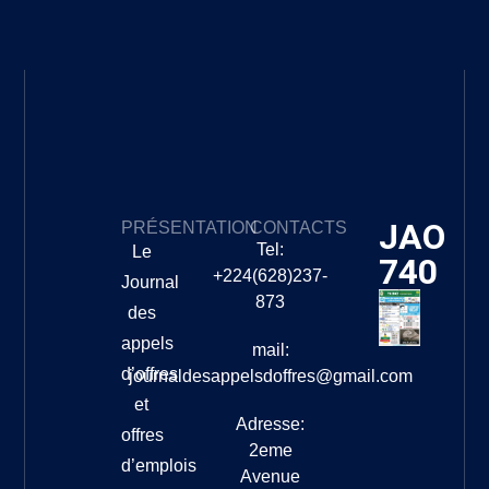
JAO
PRÉSENTATION
CONTACTS
Tel:
Le
740
+224(628)237-
Journal
873
des
appels
mail:
d’offres
journaldesappelsdoffres@gmail.com
et
Adresse:
offres
2eme
d’emplois
Avenue