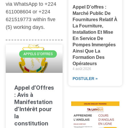
via WhatsApp to +224
Appel D’offres :
611008604 or +224
Marché Public De
621519773 within five
Fournitures Relatif À
La Fourniture,
(5) working days.
Installation Et Mise
En Service De
Pompes Immergées
Ainsi Que La
APPELS D'OFFRES
Formation Des
Opérateurs
4 août 2026
POSTULER »
Appel d’Offres
: Avis à
Manifestation
d’Intérêt pour
la
constitution