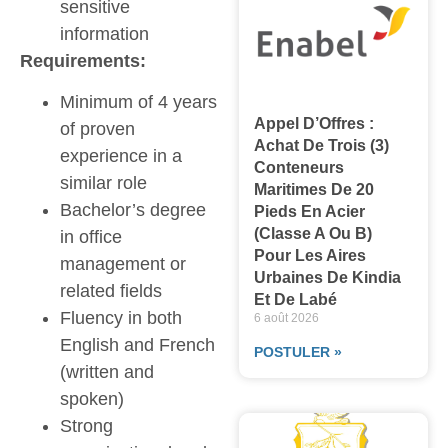
sensitive
information
Requirements:
Minimum of 4 years
Appel D’Offres :
of proven
Achat De Trois (3)
experience in a
Conteneurs
similar role
Maritimes De 20
Bachelor’s degree
Pieds En Acier
(classe A Ou B)
in office
Pour Les Aires
management or
Urbaines De Kindia
related fields
Et De Labé
Fluency in both
6 août 2026
English and French
POSTULER »
(written and
spoken)
Strong