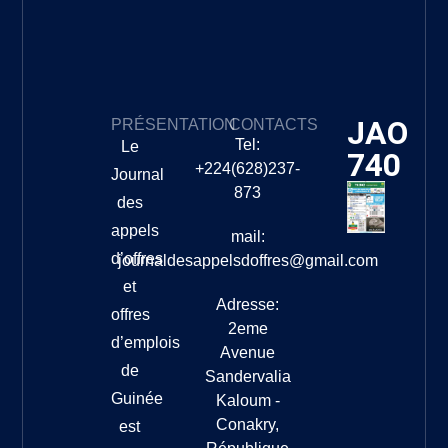
JAO
PRÉSENTATION
CONTACTS
Tel:
Le
740
+224(628)237-
Journal
873
des
appels
mail:
d’offres
journaldesappelsdoffres@gmail.com
et
Adresse:
offres
2eme
d’emplois
Avenue
de
Sandervalia
Guinée
Kaloum -
Conakry,
est