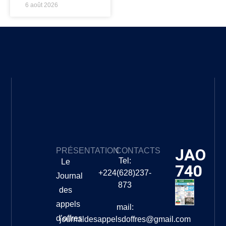
6 août 2026
JAO
PRÉSENTATION
CONTACTS
Tel:
Le
740
+224(628)237-
Journal
873
des
appels
mail:
d’offres
journaldesappelsdoffres@gmail.com