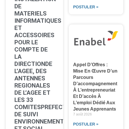
DE
POSTULER »
MATERIELS
INFORMATIQUES
ET
ACCESSOIRES
POUR LE
COMPTE DE
LA
DIRECTIONDE
Appel D’Offres :
L’AGEE, DES
Mise En Œuvre D’un
ANTENNES
Parcours
D’accompagnement
REGIONALES
À L’entrepreneuriat
DE L’AGEE ET
Et D’accès À
LES 33
L’emploi Dédié Aux
COMITESPREFECTORAUX
Jeunes Apprenants
DE SUIVI
7 août 2026
ENVIRONNEMENTAL
POSTULER »
ET SOCIAL