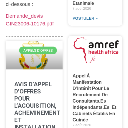
Etanimale
ci-dessous :
7 août 2026
Demande_devis
POSTULER »
GIN23006-10176.pdf
APPELS D'OFFRES
Appel À
Manifestation
AVIS D’APPEL
D’Intérêt Pour Le
D’OFFRES
Recrutement De
POUR
Consultants.es
L’ACQUISITION,
Indépendants.es Et
ACHEMINEMENT
Cabinets Établis En
ET
Guinée
7 août 2026
INSTALLATION