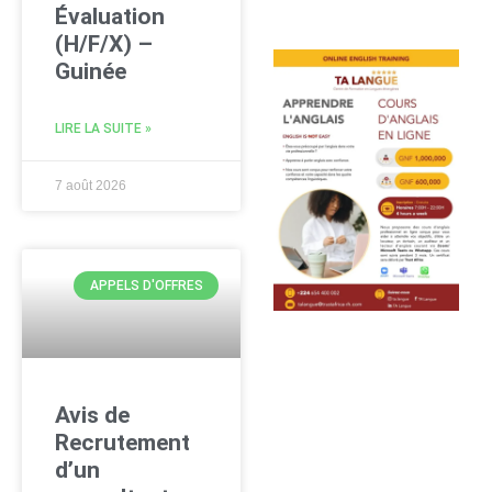
Évaluation
(H/F/X) –
Guinée
LIRE LA SUITE »
7 août 2026
APPELS D'OFFRES
Avis de
Recrutement
d’un