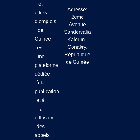
et
Adresse:
offres
2eme
d’emplois
Avenue
de
Sandervalia
Guinée
Kaloum -
Conakry,
est
République
une
de Guinée
plateforme
dédiée
à la
publication
et à
la
diffusion
des
appels