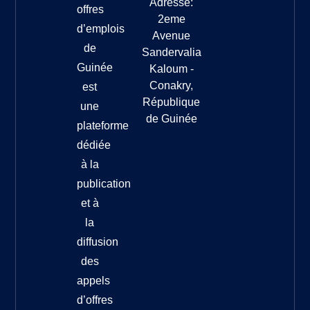
Adresse:
offres
2eme
d’emplois
Avenue
de
Sandervalia
Guinée
Kaloum -
Conakry,
est
République
une
de Guinée
plateforme
dédiée
à la
publication
et à
la
diffusion
des
appels
d’offres