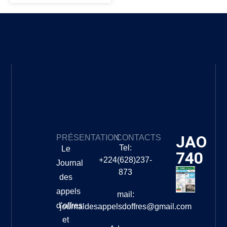
JAO
PRÉSENTATION
CONTACTS
Tel:
Le
740
+224(628)237-
Journal
873
des
appels
mail:
d’offres
journaldesappelsdoffres@gmail.com
et