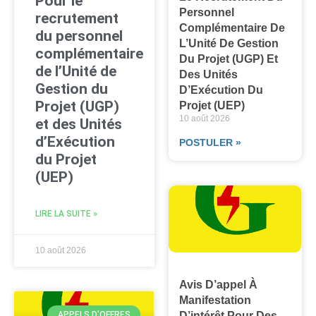
Pour le
Personnel
recrutement
Complémentaire De
du personnel
L’Unité De Gestion
complémentaire
Du Projet (UGP) Et
de l’Unité de
Des Unités
Gestion du
D’Exécution Du
Projet (UGP)
Projet (UEP)
10 août 2026
et des Unités
d’Exécution
POSTULER »
du Projet
(UEP)
LIRE LA SUITE »
10 août 2026
Avis D’appel À
Manifestation
D’intérêt Pour Des
APPELS D'OFFRES