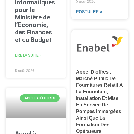
informatiques
5 août 2026
pour le
POSTULER »
Ministère de
l’Économie,
des Finances
et du Budget
LIRE LA SUITE »
5 août 2026
Appel D’offres :
Marché Public De
Fournitures Relatif À
La Fourniture,
Installation Et Mise
APPELS D'OFFRES
En Service De
Pompes Immergées
Ainsi Que La
Formation Des
Opérateurs
Appel à