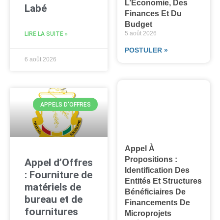
L’Économie, Des
Labé
Finances Et Du
Budget
5 août 2026
LIRE LA SUITE »
POSTULER »
6 août 2026
APPELS D'OFFRES
Appel À
Propositions :
Appel d’Offres
Identification Des
: Fourniture de
Entités Et Structures
matériels de
Bénéficiaires De
bureau et de
Financements De
fournitures
Microprojets