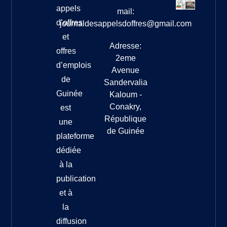
appels
mail:
d’offres
journaldesappelsdoffres@gmail.com
et
Adresse:
offres
2eme
d’emplois
Avenue
de
Sandervalia
Guinée
Kaloum -
Conakry,
est
République
une
de Guinée
plateforme
dédiée
à la
publication
et à
la
diffusion