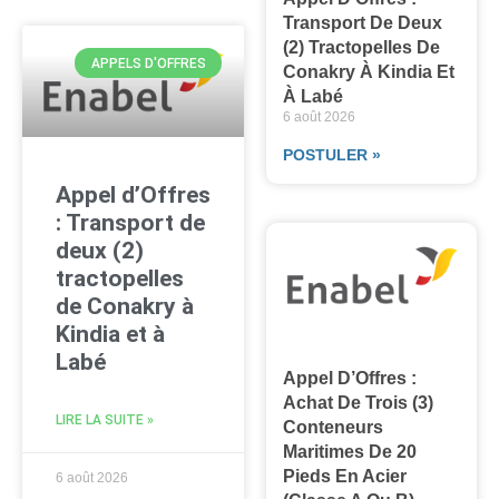
Transport De Deux
(2) Tractopelles De
APPELS D'OFFRES
Conakry À Kindia Et
À Labé
6 août 2026
POSTULER »
Appel d’Offres
: Transport de
deux (2)
tractopelles
de Conakry à
Kindia et à
Labé
Appel D’Offres :
Achat De Trois (3)
LIRE LA SUITE »
Conteneurs
Maritimes De 20
Pieds En Acier
6 août 2026