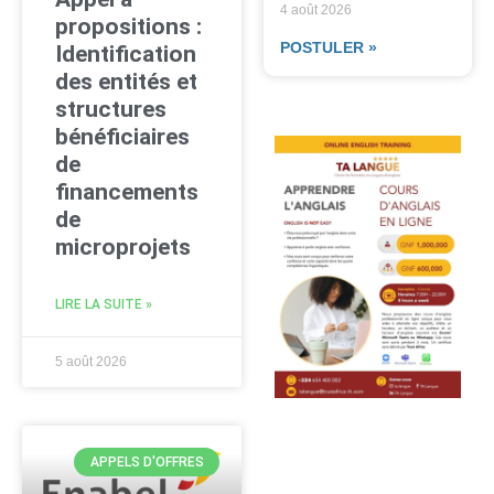
4 août 2026
propositions :
POSTULER »
Identification
des entités et
structures
bénéficiaires
de
financements
de
microprojets
LIRE LA SUITE »
5 août 2026
APPELS D'OFFRES