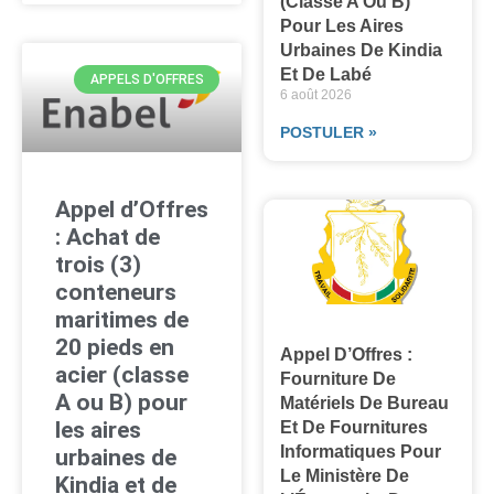
(classe A Ou B)
Pour Les Aires
Urbaines De Kindia
Et De Labé
APPELS D'OFFRES
6 août 2026
POSTULER »
Appel d’Offres
: Achat de
trois (3)
conteneurs
maritimes de
20 pieds en
Appel D’Offres :
acier (classe
Fourniture De
A ou B) pour
Matériels De Bureau
les aires
Et De Fournitures
Informatiques Pour
urbaines de
Le Ministère De
Kindia et de