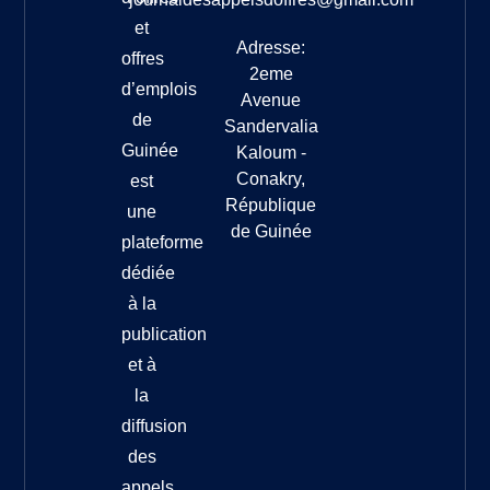
et
Adresse:
offres
2eme
d’emplois
Avenue
de
Sandervalia
Guinée
Kaloum -
Conakry,
est
République
une
de Guinée
plateforme
dédiée
à la
publication
et à
la
diffusion
des
appels