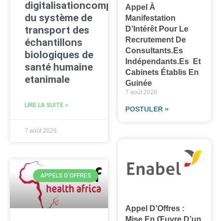
digitalisationcomplète
Appel À
du système de
Manifestation
transport des
D’Intérêt Pour Le
Recrutement De
échantillons
Consultants.es
biologiques de
Indépendants.es Et
santé humaine
Cabinets Établis En
etanimale
Guinée
7 août 2026
LIRE LA SUITE »
POSTULER »
7 août 2026
APPELS D'OFFRES
Appel D’Offres :
Mise En Œuvre D’un