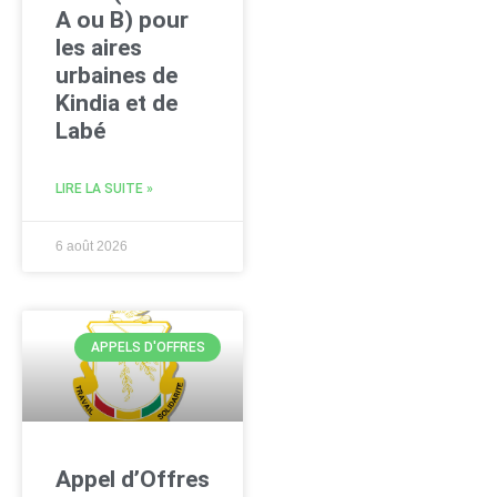
A ou B) pour
les aires
urbaines de
Kindia et de
Labé
LIRE LA SUITE »
6 août 2026
APPELS D'OFFRES
Appel d’Offres