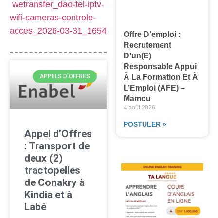
wetransfer_dao-tel-iptv-
wifi-cameras-controle-
acces_2026-03-31_1654
Offre D’emploi :
Recrutement
D’un(e)
Responsable Appui
À La Formation Et À
APPELS D'OFFRES
L’Emploi (AFE) –
Mamou
4 août 2026
POSTULER »
Appel d’Offres
: Transport de
deux (2)
tractopelles
de Conakry à
Kindia et à
Labé