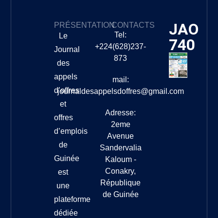
JAO
PRÉSENTATION
CONTACTS
Tel:
Le
740
+224(628)237-
Journal
873
des
appels
mail:
d’offres
journaldesappelsdoffres@gmail.com
et
Adresse:
offres
2eme
d’emplois
Avenue
de
Sandervalia
Guinée
Kaloum -
Conakry,
est
République
une
de Guinée
plateforme
dédiée