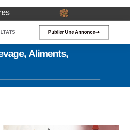
res
LTATS
Publier Une Annonce
vage, Aliments,