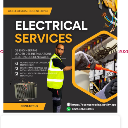
IRS_8_CHAMPS_ECOLES_PAYSANS_PRACCGF_2025