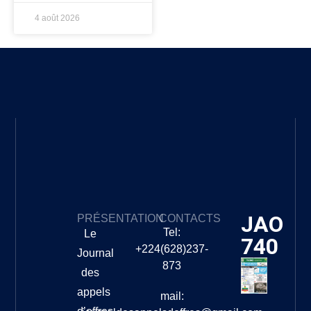
4 août 2026
JAO
PRÉSENTATION
CONTACTS
Tel:
Le
740
+224(628)237-
Journal
873
des
appels
mail: