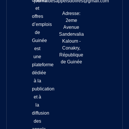
d’offres
journaldesappelsdoffres@gmail.com
et
Adresse:
offres
2eme
d’emplois
Avenue
de
Sandervalia
Guinée
Kaloum -
Conakry,
est
République
une
de Guinée
plateforme
dédiée
à la
publication
et à
la
diffusion
des