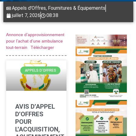
Appels d'Offres
,
Fournitures & Équipements
juillet 7, 2026
08:38
Annonce d’approvisionnement
pour l’achat d’une ambulance
tout-terrain
Télécharger
APPELS D'OFFRES
AVIS D’APPEL
D’OFFRES
POUR
L’ACQUISITION,