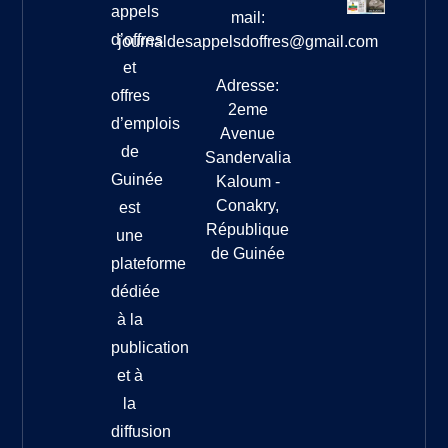
appels
mail:
d’offres
journaldesappelsdoffres@gmail.com
et
Adresse:
offres
2eme
d’emplois
Avenue
de
Sandervalia
Guinée
Kaloum -
Conakry,
est
République
une
de Guinée
plateforme
dédiée
à la
publication
et à
la
diffusion